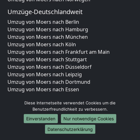
Umzüge-Deutschlandweit
Umzug von Moers nach Berlin
Umzug von Moers nach Hamburg
Umzug von Moers nach München
Umzug von Moers nach Köln
Umzug von Moers nach Frankfurt am Main
Umzug von Moers nach Stuttgart
Umzug von Moers nach Düsseldorf
Umzug von Moers nach Leipzig
Umzug von Moers nach Dortmund
Umzug von Moers nach Essen
Umzug von Moers nach Bremen
Diese Internetseite verwendet Cookies um die
Umzug von Moers nach Dresden
Benutzerfreundlichkeit zu verbessern.
Umzug von Moers nach Hannover
Umzug von Moers nach Nürnberg
Einverstanden
Nur notwendige Cookies
Umzug von Moers nach Duisburg
Datenschutzerklärung
Umzug von Moers nach Bochum