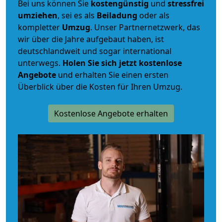
Bei uns können Sie
kostengünstig
und
stressfrei
umziehen
, sei es als
Beiladung
oder als
kompletter
Umzug
. Unser Partnernetzwerk, das
wir über die Jahre aufgebaut haben, ist
deutschlandweit und sogar international
unterwegs.
Holen Sie sich jetzt kostenlose
Angebote
und erhalten Sie einen ersten
Überblick über die Kosten für Ihren Umzug.
Kostenlose Angebote erhalten