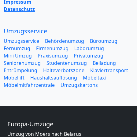
Impressum
Datenschutz
Umzugsservice
Umzugsservice
Behördenumzug
Büroumzug
Fernumzug
Firmenumzug
Laborumzug
Mini Umzug
Praxisumzug
Privatumzug
Seniorenumzug
Studentenumzug
Beiladung
Entrümpelung
Halteverbotszone
Klaviertransport
Möbellift
Haushaltsauflösung
Möbeltaxi
Möbelmitfahrzentrale
Umzugskartons
Europa-Umzüge
Umzug von Moers nach Belarus