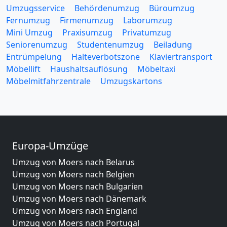
Umzugsservice
Behördenumzug
Büroumzug
Fernumzug
Firmenumzug
Laborumzug
Mini Umzug
Praxisumzug
Privatumzug
Seniorenumzug
Studentenumzug
Beiladung
Entrümpelung
Halteverbotszone
Klaviertransport
Möbellift
Haushaltsauflösung
Möbeltaxi
Möbelmitfahrzentrale
Umzugskartons
Europa-Umzüge
Umzug von Moers nach Belarus
Umzug von Moers nach Belgien
Umzug von Moers nach Bulgarien
Umzug von Moers nach Dänemark
Umzug von Moers nach England
Umzug von Moers nach Portugal