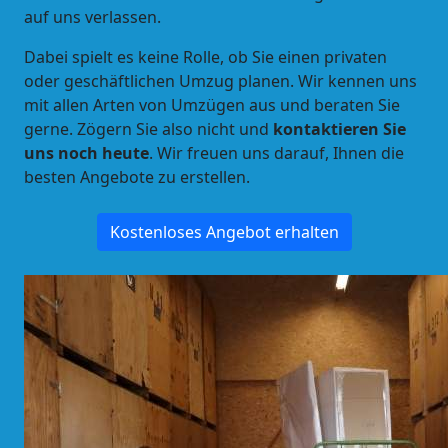
auf uns verlassen.
Dabei spielt es keine Rolle, ob Sie einen privaten
oder geschäftlichen Umzug planen. Wir kennen uns
mit allen Arten von Umzügen aus und beraten Sie
gerne.
Zögern Sie also nicht und
kontaktieren Sie
uns noch heute
. Wir freuen uns darauf, Ihnen die
besten Angebote zu erstellen.
Kostenloses Angebot erhalten