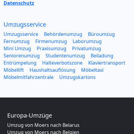
Datenschutz
Umzugsservice
Umzugsservice
Behördenumzug
Büroumzug
Fernumzug
Firmenumzug
Laborumzug
Mini Umzug
Praxisumzug
Privatumzug
Seniorenumzug
Studentenumzug
Beiladung
Entrümpelung
Halteverbotszone
Klaviertransport
Möbellift
Haushaltsauflösung
Möbeltaxi
Möbelmitfahrzentrale
Umzugskartons
Europa-Umzüge
Umzug von Moers nach Belarus
Umzug von Moers nach Belgien