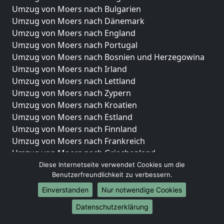
Umzug von Moers nach Bulgarien
Umzug von Moers nach Dänemark
Umzug von Moers nach England
Umzug von Moers nach Portugal
Umzug von Moers nach Bosnien und Herzegowina
Umzug von Moers nach Irland
Umzug von Moers nach Lettland
Umzug von Moers nach Zypern
Umzug von Moers nach Kroatien
Umzug von Moers nach Estland
Umzug von Moers nach Finnland
Umzug von Moers nach Frankreich
Umzug von Moers nach Griechenland
Umzug von Moers nach Italien
Diese Internetseite verwendet Cookies um die
Benutzerfreundlichkeit zu verbessern.
Umzug von Moers nach Liechtenstein
Umzug von Moers nach Luxemburg
Einverstanden
Nur notwendige Cookies
Umzug von Moers nach Niederlande
Datenschutzerklärung
Umzug von Moers nach Norwegen