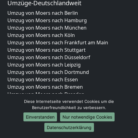
Umzüge-Deutschlandweit
Umzug von Moers nach Berlin
Umzug von Moers nach Hamburg
Umzug von Moers nach München
Umzug von Moers nach Köln
Umzug von Moers nach Frankfurt am Main
Umzug von Moers nach Stuttgart
Umzug von Moers nach Düsseldorf
Umzug von Moers nach Leipzig
Umzug von Moers nach Dortmund
Umzug von Moers nach Essen
Umzug von Moers nach Bremen
Umzug von Moers nach Dresden
Umzug von Moers nach Hannover
Diese Internetseite verwendet Cookies um die
Benutzerfreundlichkeit zu verbessern.
Umzug von Moers nach Nürnberg
Umzug von Moers nach Duisburg
Einverstanden
Nur notwendige Cookies
Umzug von Moers nach Bochum
Datenschutzerklärung
Umzug von Moers nach Wuppertal