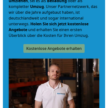
umziehen
, sei es als
Beiladung
oder als
kompletter
Umzug
. Unser Partnernetzwerk, das
wir über die Jahre aufgebaut haben, ist
deutschlandweit und sogar international
unterwegs.
Holen Sie sich jetzt kostenlose
Angebote
und erhalten Sie einen ersten
Überblick über die Kosten für Ihren Umzug.
Kostenlose Angebote erhalten