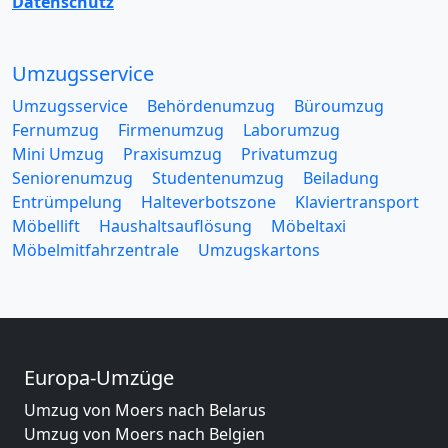
Datenschutz
Umzugsservice
Umzugsservice
Behördenumzug
Büroumzug
Fernumzug
Firmenumzug
Laborumzug
Mini Umzug
Praxisumzug
Privatumzug
Seniorenumzug
Studentenumzug
Beiladung
Entrümpelung
Halteverbotszone
Klaviertransport
Möbellift
Haushaltsauflösung
Möbeltaxi
Möbelmitfahrzentrale
Umzugskartons
Europa-Umzüge
Umzug von Moers nach Belarus
Umzug von Moers nach Belgien