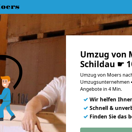
oers
Umzug von M
Schildau ☛ 
Umzug von Moers nach 
Umzugsunternehmen ➨
Angebote in 4 Min.
✓
Wir helfen Ihne
✓
Schnell & unverb
✓
Finden Sie das 