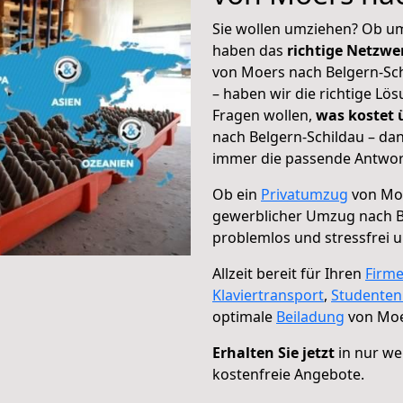
Sie wollen umziehen? Ob um
haben das
richtige Netzw
von Moers nach Belgern-Sch
– haben wir die richtige Lö
Fragen wollen,
was kostet
nach Belgern-Schildau – dan
immer die passende Antwort
Ob ein
Privatumzug
von Moe
gewerblicher Umzug nach B
problemlos und stressfrei 
Allzeit bereit für Ihren
Firm
Klaviertransport
,
Studente
optimale
Beiladung
von Moe
Erhalten Sie jetzt
in nur we
kostenfreie Angebote.