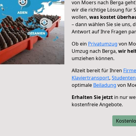
von Moers nach Berga geht!
wir die richtige Lösung für
wollen,
was kostet überh
– dann wählen Sie sie uns,
Antwort auf Ihre Fragen par
Ob ein
Privatumzug
von Moe
Umzug nach Berga,
wir hel
umziehen können.
Allzeit bereit für Ihren
Firm
Klaviertransport
,
Studente
optimale
Beiladung
von Moe
Erhalten Sie jetzt
in nur we
kostenfreie Angebote.
Kostenlo