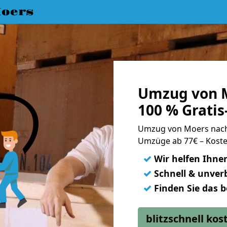
oers
Umzug von M
100 % Grati
Umzug von Moers nac
Umzüge ab 77€ – Koste
✓
Wir helfen Ihne
✓
Schnell & unverb
✓
Finden Sie das 
blitzschnell ko