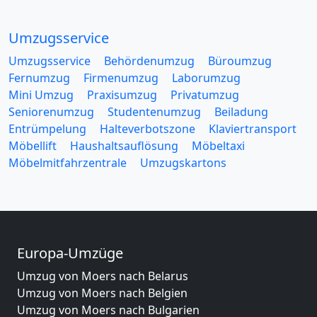
Umzugsservice
Umzugsservice
Behördenumzug
Büroumzug
Fernumzug
Firmenumzug
Laborumzug
Mini Umzug
Praxisumzug
Privatumzug
Seniorenumzug
Studentenumzug
Beiladung
Entrümpelung
Halteverbotszone
Klaviertransport
Möbellift
Haushaltsauflösung
Möbeltaxi
Möbelmitfahrzentrale
Umzugskartons
Europa-Umzüge
Umzug von Moers nach Belarus
Umzug von Moers nach Belgien
Umzug von Moers nach Bulgarien