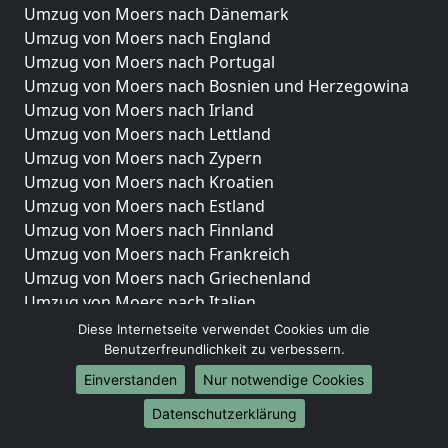
Umzug von Moers nach Dänemark
Umzug von Moers nach England
Umzug von Moers nach Portugal
Umzug von Moers nach Bosnien und Herzegowina
Umzug von Moers nach Irland
Umzug von Moers nach Lettland
Umzug von Moers nach Zypern
Umzug von Moers nach Kroatien
Umzug von Moers nach Estland
Umzug von Moers nach Finnland
Umzug von Moers nach Frankreich
Umzug von Moers nach Griechenland
Umzug von Moers nach Italien
Umzug von Moers nach Liechtenstein
Diese Internetseite verwendet Cookies um die
Umzug von Moers nach Luxemburg
Benutzerfreundlichkeit zu verbessern.
Umzug von Moers nach Niederlande
Einverstanden
Nur notwendige Cookies
Umzug von Moers nach Norwegen
Datenschutzerklärung
Umzüge-Deutschlandweit