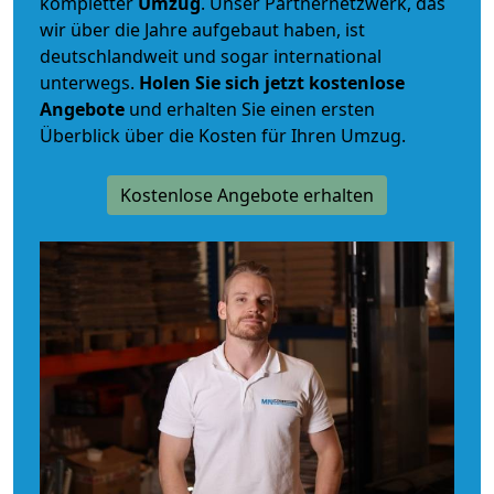
kompletter
Umzug
. Unser Partnernetzwerk, das
wir über die Jahre aufgebaut haben, ist
deutschlandweit und sogar international
unterwegs.
Holen Sie sich jetzt kostenlose
Angebote
und erhalten Sie einen ersten
Überblick über die Kosten für Ihren Umzug.
Kostenlose Angebote erhalten