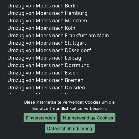
Umzug von Moers nach Berlin
Umzug von Moers nach Hamburg
Umzug von Moers nach München
Umzug von Moers nach Köln
Umzug von Moers nach Frankfurt am Main
Umzug von Moers nach Stuttgart
Umzug von Moers nach Düsseldorf
Umzug von Moers nach Leipzig
Umzug von Moers nach Dortmund
Umzug von Moers nach Essen
Umzug von Moers nach Bremen
Umzug von Moers nach Dresden
Umzug von Moers nach Hannover
Umzug von Moers nach Nürnberg
Diese Internetseite verwendet Cookies um die
Benutzerfreundlichkeit zu verbessern.
Umzug von Moers nach Duisburg
Umzug von Moers nach Bochum
Einverstanden
Nur notwendige Cookies
Umzug von Moers nach Wuppertal
Datenschutzerklärung
Umzug von Moers nach Bielefeld