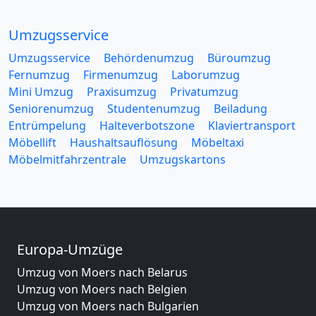
Umzugsservice
Umzugsservice
Behördenumzug
Büroumzug
Fernumzug
Firmenumzug
Laborumzug
Mini Umzug
Praxisumzug
Privatumzug
Seniorenumzug
Studentenumzug
Beiladung
Entrümpelung
Halteverbotszone
Klaviertransport
Möbellift
Haushaltsauflösung
Möbeltaxi
Möbelmitfahrzentrale
Umzugskartons
Europa-Umzüge
Umzug von Moers nach Belarus
Umzug von Moers nach Belgien
Umzug von Moers nach Bulgarien