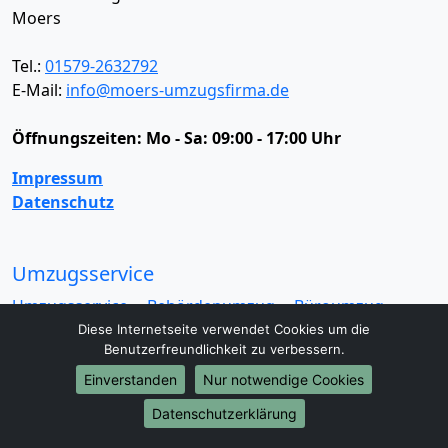
Moers
Tel.:
01579-2632792
E-Mail:
info@moers-umzugsfirma.de
Öffnungszeiten:
Mo - Sa: 09:00 - 17:00 Uhr
Impressum
Datenschutz
Umzugsservice
Umzugsservice
Behördenumzug
Büroumzug
Fernumzug
Firmenumzug
Laborumzug
Diese Internetseite verwendet Cookies um die
Benutzerfreundlichkeit zu verbessern.
Mini Umzug
Praxisumzug
Privatumzug
Seniorenumzug
Studentenumzug
Beiladung
Einverstanden
Nur notwendige Cookies
Entrümpelung
Halteverbotszone
Klaviertransport
Datenschutzerklärung
Möbellift
Haushaltsauflösung
Möbeltaxi