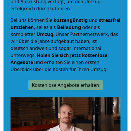
und Ausrüstung verfügt, um den Umzug
erfolgreich durchzuführen.
Bei uns können Sie
kostengünstig
und
stressfrei
umziehen
, sei es als
Beiladung
oder als
kompletter
Umzug
. Unser Partnernetzwerk, das
wir über die Jahre aufgebaut haben, ist
deutschlandweit und sogar international
unterwegs.
Holen Sie sich jetzt kostenlose
Angebote
und erhalten Sie einen ersten
Überblick über die Kosten für Ihren Umzug.
Kostenlose Angebote erhalten