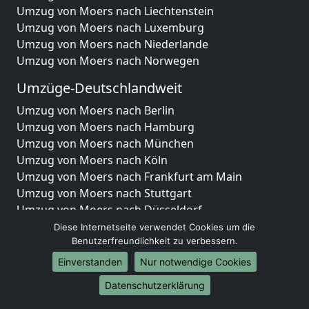
Umzug von Moers nach Liechtenstein
Umzug von Moers nach Luxemburg
Umzug von Moers nach Niederlande
Umzug von Moers nach Norwegen
Umzüge-Deutschlandweit
Umzug von Moers nach Berlin
Umzug von Moers nach Hamburg
Umzug von Moers nach München
Umzug von Moers nach Köln
Umzug von Moers nach Frankfurt am Main
Umzug von Moers nach Stuttgart
Umzug von Moers nach Düsseldorf
Umzug von Moers nach Leipzig
Diese Internetseite verwendet Cookies um die
Umzug von Moers nach Dortmund
Benutzerfreundlichkeit zu verbessern.
Umzug von Moers nach Essen
Einverstanden
Nur notwendige Cookies
Umzug von Moers nach Bremen
Datenschutzerklärung
Umzug von Moers nach Dresden
Umzug von Moers nach Hannover