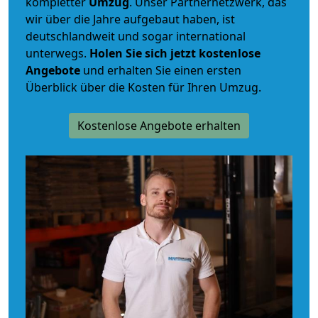
kompletter
Umzug
. Unser Partnernetzwerk, das
wir über die Jahre aufgebaut haben, ist
deutschlandweit und sogar international
unterwegs.
Holen Sie sich jetzt kostenlose
Angebote
und erhalten Sie einen ersten
Überblick über die Kosten für Ihren Umzug.
Kostenlose Angebote erhalten