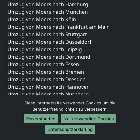
Umzug von Moers nach Hamburg
Umzug von Moers nach München
Umzug von Moers nach Köln
Umzug von Moers nach Frankfurt am Main
Umzug von Moers nach Stuttgart
Umzug von Moers nach Düsseldorf
Umzug von Moers nach Leipzig
Umzug von Moers nach Dortmund
Umzug von Moers nach Essen
Umzug von Moers nach Bremen
Umzug von Moers nach Dresden
Umzug von Moers nach Hannover
Umzug von Moers nach Nürnberg
Umzug von Moers nach Duisburg
Diese Internetseite verwendet Cookies um die
Umzug von Moers nach Bochum
Benutzerfreundlichkeit zu verbessern.
Umzug von Moers nach Wuppertal
Einverstanden
Nur notwendige Cookies
Umzug von Moers nach Bielefeld
Datenschutzerklärung
Umzug von Moers nach Bonn
Umzug von Moers nach Münster