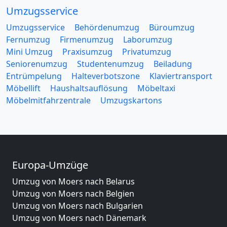
Umzugsservice
Umzugsservice
Behördenumzug
Büroumzug
Fernumzug
Firmenumzug
Laborumzug
Mini Umzug
Praxisumzug
Privatumzug
Seniorenumzug
Studentenumzug
Beiladung
Entrümpelung
Halteverbotszone
Klaviertransport
Möbellift
Haushaltsauflösung
Möbeltaxi
Möbelmitfahrzentrale
Umzugskartons
Europa-Umzüge
Umzug von Moers nach Belarus
Umzug von Moers nach Belgien
Umzug von Moers nach Bulgarien
Umzug von Moers nach Dänemark