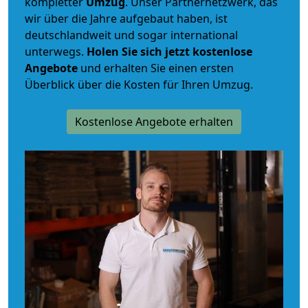
kompletter
Umzug
. Unser Partnernetzwerk, das
wir über die Jahre aufgebaut haben, ist
deutschlandweit und sogar international
unterwegs.
Holen Sie sich jetzt kostenlose
Angebote
und erhalten Sie einen ersten
Überblick über die Kosten für Ihren Umzug.
Kostenlose Angebote erhalten