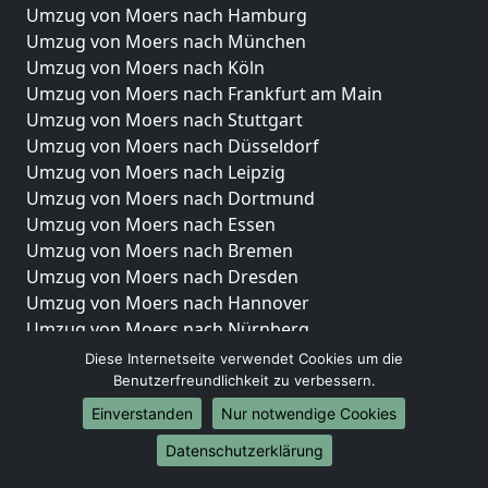
Umzug von Moers nach Hamburg
Umzug von Moers nach München
Umzug von Moers nach Köln
Umzug von Moers nach Frankfurt am Main
Umzug von Moers nach Stuttgart
Umzug von Moers nach Düsseldorf
Umzug von Moers nach Leipzig
Umzug von Moers nach Dortmund
Umzug von Moers nach Essen
Umzug von Moers nach Bremen
Umzug von Moers nach Dresden
Umzug von Moers nach Hannover
Umzug von Moers nach Nürnberg
Umzug von Moers nach Duisburg
Diese Internetseite verwendet Cookies um die
Umzug von Moers nach Bochum
Benutzerfreundlichkeit zu verbessern.
Umzug von Moers nach Wuppertal
Einverstanden
Nur notwendige Cookies
Umzug von Moers nach Bielefeld
Datenschutzerklärung
Umzug von Moers nach Bonn
Umzug von Moers nach Münster