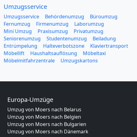
Umzugsservice
Umzugsservice
Behördenumzug
Büroumzug
Fernumzug
Firmenumzug
Laborumzug
Mini Umzug
Praxisumzug
Privatumzug
Seniorenumzug
Studentenumzug
Beiladung
Entrümpelung
Halteverbotszone
Klaviertransport
Möbellift
Haushaltsauflösung
Möbeltaxi
Möbelmitfahrzentrale
Umzugskartons
Europa-Umzüge
Umzug von Moers nach Belarus
Umzug von Moers nach Belgien
Umzug von Moers nach Bulgarien
Umzug von Moers nach Dänemark