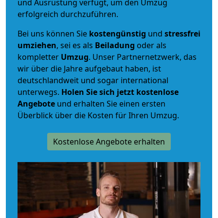
und Ausrüstung verfügt, um den Umzug
erfolgreich durchzuführen.
Bei uns können Sie
kostengünstig
und
stressfrei
umziehen
, sei es als
Beiladung
oder als
kompletter
Umzug
. Unser Partnernetzwerk, das
wir über die Jahre aufgebaut haben, ist
deutschlandweit und sogar international
unterwegs.
Holen Sie sich jetzt kostenlose
Angebote
und erhalten Sie einen ersten
Überblick über die Kosten für Ihren Umzug.
Kostenlose Angebote erhalten