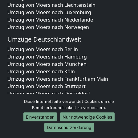
Umzug von Moers nach Liechtenstein
Umzug von Moers nach Luxemburg
Umzug von Moers nach Niederlande
Umzug von Moers nach Norwegen
Umzüge-Deutschlandweit
Umzug von Moers nach Berlin
Umzug von Moers nach Hamburg
Umzug von Moers nach München
Umzug von Moers nach Köln
Umzug von Moers nach Frankfurt am Main
Umzug von Moers nach Stuttgart
Umzug von Moers nach Düsseldorf
Umzug von Moers nach Leipzig
Diese Internetseite verwendet Cookies um die
Umzug von Moers nach Dortmund
Benutzerfreundlichkeit zu verbessern.
Umzug von Moers nach Essen
Einverstanden
Nur notwendige Cookies
Umzug von Moers nach Bremen
Datenschutzerklärung
Umzug von Moers nach Dresden
Umzug von Moers nach Hannover