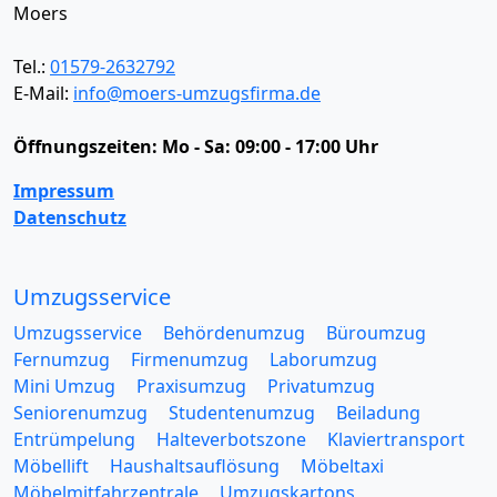
Moers
Tel.:
01579-2632792
E-Mail:
info@moers-umzugsfirma.de
Öffnungszeiten:
Mo - Sa: 09:00 - 17:00 Uhr
Impressum
Datenschutz
Umzugsservice
Umzugsservice
Behördenumzug
Büroumzug
Fernumzug
Firmenumzug
Laborumzug
Mini Umzug
Praxisumzug
Privatumzug
Seniorenumzug
Studentenumzug
Beiladung
Entrümpelung
Halteverbotszone
Klaviertransport
Möbellift
Haushaltsauflösung
Möbeltaxi
Möbelmitfahrzentrale
Umzugskartons