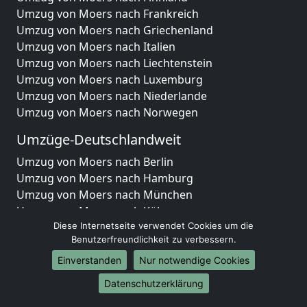
Umzug von Moers nach Frankreich
Umzug von Moers nach Griechenland
Umzug von Moers nach Italien
Umzug von Moers nach Liechtenstein
Umzug von Moers nach Luxemburg
Umzug von Moers nach Niederlande
Umzug von Moers nach Norwegen
Umzüge-Deutschlandweit
Umzug von Moers nach Berlin
Umzug von Moers nach Hamburg
Umzug von Moers nach München
Umzug von Moers nach Köln
Umzug von Moers nach Frankfurt am Main
Diese Internetseite verwendet Cookies um die
Benutzerfreundlichkeit zu verbessern.
Umzug von Moers nach Stuttgart
Umzug von Moers nach Düsseldorf
Einverstanden
Nur notwendige Cookies
Umzug von Moers nach Leipzig
Datenschutzerklärung
Umzug von Moers nach Dortmund