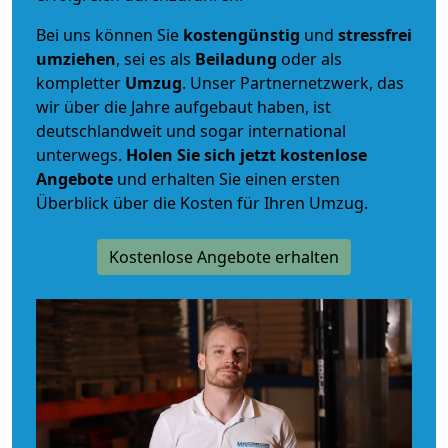
Bei uns können Sie
kostengünstig
und
stressfrei
umziehen
, sei es als
Beiladung
oder als
kompletter
Umzug
. Unser Partnernetzwerk, das
wir über die Jahre aufgebaut haben, ist
deutschlandweit und sogar international
unterwegs.
Holen Sie sich jetzt kostenlose
Angebote
und erhalten Sie einen ersten
Überblick über die Kosten für Ihren Umzug.
Kostenlose Angebote erhalten