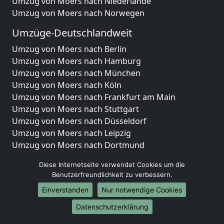
Umzug von Moers nach Niederlande
Umzug von Moers nach Norwegen
Umzüge-Deutschlandweit
Umzug von Moers nach Berlin
Umzug von Moers nach Hamburg
Umzug von Moers nach München
Umzug von Moers nach Köln
Umzug von Moers nach Frankfurt am Main
Umzug von Moers nach Stuttgart
Umzug von Moers nach Düsseldorf
Umzug von Moers nach Leipzig
Umzug von Moers nach Dortmund
Umzug von Moers nach Essen
Diese Internetseite verwendet Cookies um die
Umzug von Moers nach Bremen
Benutzerfreundlichkeit zu verbessern.
Umzug von Moers nach Dresden
Einverstanden
Nur notwendige Cookies
Umzug von Moers nach Hannover
Umzug von Moers nach Nürnberg
Datenschutzerklärung
Umzug von Moers nach Duisburg