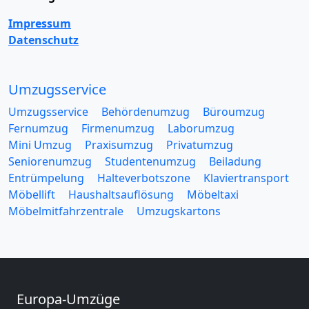
Impressum
Datenschutz
Umzugsservice
Umzugsservice
Behördenumzug
Büroumzug
Fernumzug
Firmenumzug
Laborumzug
Mini Umzug
Praxisumzug
Privatumzug
Seniorenumzug
Studentenumzug
Beiladung
Entrümpelung
Halteverbotszone
Klaviertransport
Möbellift
Haushaltsauflösung
Möbeltaxi
Möbelmitfahrzentrale
Umzugskartons
Europa-Umzüge