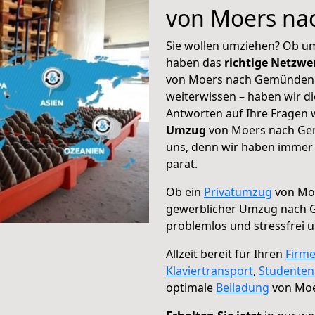
von Moers n
Sie wollen umziehen? Ob um
haben das
richtige Netzw
von Moers nach Gemünden 
weiterwissen – haben wir di
Antworten auf Ihre Fragen 
Umzug
von Moers nach Gem
uns, denn wir haben immer 
parat.
Ob ein
Privatumzug
von Mo
gewerblicher Umzug nach
problemlos und stressfrei 
Allzeit bereit für Ihren
Firm
Klaviertransport
,
Studente
optimale
Beiladung
von Moe