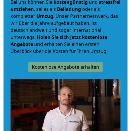
Bei uns können Sie
kostengünstig
und
stressfrei
umziehen
, sei es als
Beiladung
oder als
kompletter
Umzug
. Unser Partnernetzwerk, das
wir über die Jahre aufgebaut haben, ist
deutschlandweit und sogar international
unterwegs.
Holen Sie sich jetzt kostenlose
Angebote
und erhalten Sie einen ersten
Überblick über die Kosten für Ihren Umzug.
Kostenlose Angebote erhalten