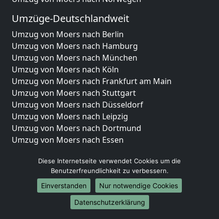
Umzüge-Deutschlandweit
Umzug von Moers nach Berlin
Umzug von Moers nach Hamburg
Umzug von Moers nach München
Umzug von Moers nach Köln
Umzug von Moers nach Frankfurt am Main
Umzug von Moers nach Stuttgart
Umzug von Moers nach Düsseldorf
Umzug von Moers nach Leipzig
Umzug von Moers nach Dortmund
Umzug von Moers nach Essen
Umzug von Moers nach Bremen
Diese Internetseite verwendet Cookies um die
Umzug von Moers nach Dresden
Benutzerfreundlichkeit zu verbessern.
Umzug von Moers nach Hannover
Umzug von Moers nach Nürnberg
Einverstanden
Nur notwendige Cookies
Umzug von Moers nach Duisburg
Datenschutzerklärung
Umzug von Moers nach Bochum