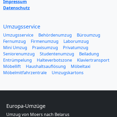
Impressum
Datenschutz
Umzugsservice
Umzugsservice
Behördenumzug
Büroumzug
Fernumzug
Firmenumzug
Laborumzug
Mini Umzug
Praxisumzug
Privatumzug
Seniorenumzug
Studentenumzug
Beiladung
Entrümpelung
Halteverbotszone
Klaviertransport
Möbellift
Haushaltsauflösung
Möbeltaxi
Möbelmitfahrzentrale
Umzugskartons
Europa-Umzüge
Umzug von Moers nach Belarus