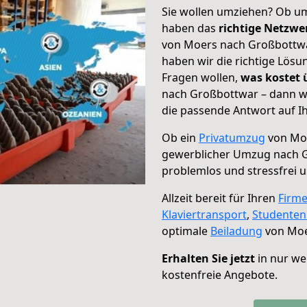
Sie wollen umziehen? Ob um
haben das
richtige Netzw
von Moers nach Großbottwar
haben wir die richtige Lösu
Fragen wollen,
was kostet
nach Großbottwar – dann wä
die passende Antwort auf Ih
Ob ein
Privatumzug
von Moe
gewerblicher Umzug nach 
problemlos und stressfrei 
Allzeit bereit für Ihren
Firm
Klaviertransport
,
Studente
optimale
Beiladung
von Moe
Erhalten Sie jetzt
in nur we
kostenfreie Angebote.