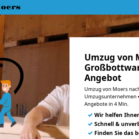
oers
Umzug von 
Großbottwar
Angebot
Umzug von Moers nach
Umzugsunternehmen ➨
Angebote in 4 Min.
✓
Wir helfen Ihne
✓
Schnell & unverb
✓
Finden Sie das 