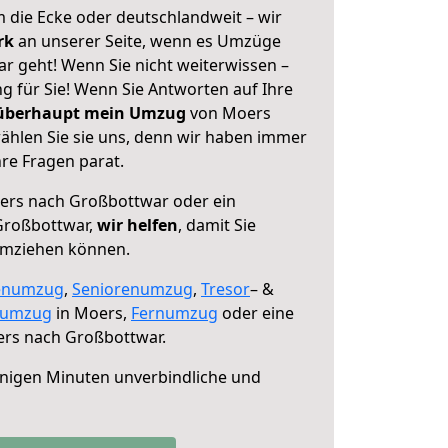
 die Ecke oder deutschlandweit – wir
erk
an unserer Seite, wenn es Umzüge
 geht! Wenn Sie nicht weiterwissen –
ng für Sie! Wenn Sie Antworten auf Ihre
 überhaupt mein Umzug
von Moers
hlen Sie sie uns, denn wir haben immer
re Fragen parat.
rs nach Großbottwar oder ein
Großbottwar,
wir helfen
, damit Sie
umziehen können.
enumzug
,
Seniorenumzug
,
Tresor
– &
numzug
in Moers,
Fernumzug
oder eine
rs nach Großbottwar.
nigen Minuten unverbindliche und