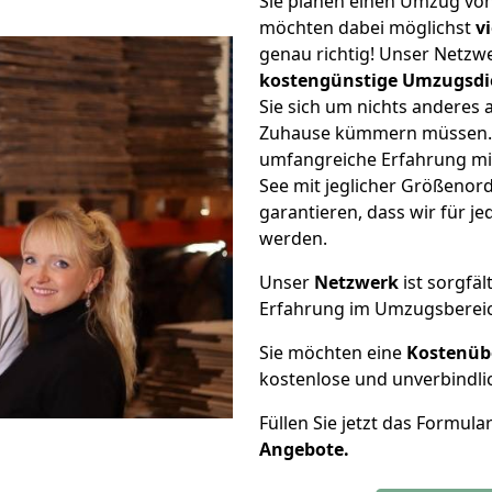
Sie planen einen Umzug vo
möchten dabei möglichst
v
genau richtig! Unser Netzw
kostengünstige Umzugsdi
Sie sich um nichts anderes 
Zuhause kümmern müssen. W
umfangreiche Erfahrung m
See mit jeglicher Größeno
garantieren, dass wir für j
werden.
Unser
Netzwerk
ist sorgfäl
Erfahrung im Umzugsberei
Sie möchten eine
Kostenüb
kostenlose und unverbindli
Füllen Sie jetzt das Formula
Angebote.