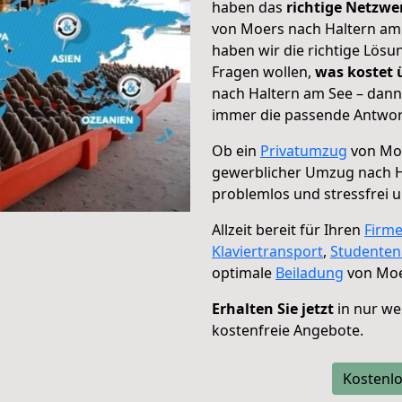
haben das
richtige Netzw
von Moers nach Haltern am 
haben wir die richtige Lösu
Fragen wollen,
was kostet
nach Haltern am See – dann
immer die passende Antwort
Ob ein
Privatumzug
von Moe
gewerblicher Umzug nach H
problemlos und stressfrei 
Allzeit bereit für Ihren
Firm
Klaviertransport
,
Studente
optimale
Beiladung
von Moe
Erhalten Sie jetzt
in nur we
kostenfreie Angebote.
Kostenlo