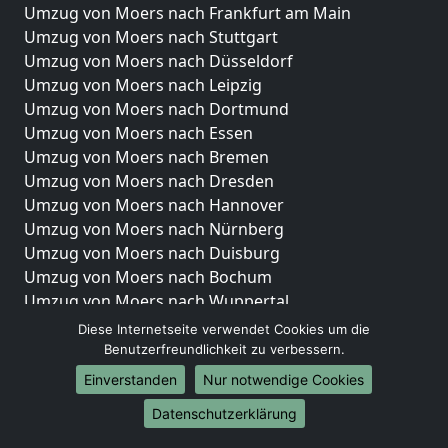
Umzug von Moers nach Frankfurt am Main
Umzug von Moers nach Stuttgart
Umzug von Moers nach Düsseldorf
Umzug von Moers nach Leipzig
Umzug von Moers nach Dortmund
Umzug von Moers nach Essen
Umzug von Moers nach Bremen
Umzug von Moers nach Dresden
Umzug von Moers nach Hannover
Umzug von Moers nach Nürnberg
Umzug von Moers nach Duisburg
Umzug von Moers nach Bochum
Umzug von Moers nach Wuppertal
Umzug von Moers nach Bielefeld
Diese Internetseite verwendet Cookies um die
Umzug von Moers nach Bonn
Benutzerfreundlichkeit zu verbessern.
Umzug von Moers nach Münster
Einverstanden
Nur notwendige Cookies
Internationale-Umzüge
Datenschutzerklärung
Umzug von Moers nach Brasilien