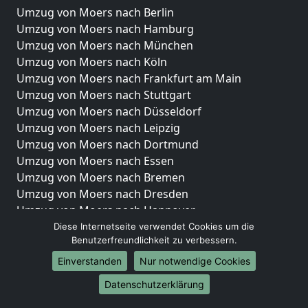
Umzug von Moers nach Berlin
Umzug von Moers nach Hamburg
Umzug von Moers nach München
Umzug von Moers nach Köln
Umzug von Moers nach Frankfurt am Main
Umzug von Moers nach Stuttgart
Umzug von Moers nach Düsseldorf
Umzug von Moers nach Leipzig
Umzug von Moers nach Dortmund
Umzug von Moers nach Essen
Umzug von Moers nach Bremen
Umzug von Moers nach Dresden
Umzug von Moers nach Hannover
Umzug von Moers nach Nürnberg
Diese Internetseite verwendet Cookies um die
Benutzerfreundlichkeit zu verbessern.
Umzug von Moers nach Duisburg
Umzug von Moers nach Bochum
Einverstanden
Nur notwendige Cookies
Umzug von Moers nach Wuppertal
Datenschutzerklärung
Umzug von Moers nach Bielefeld