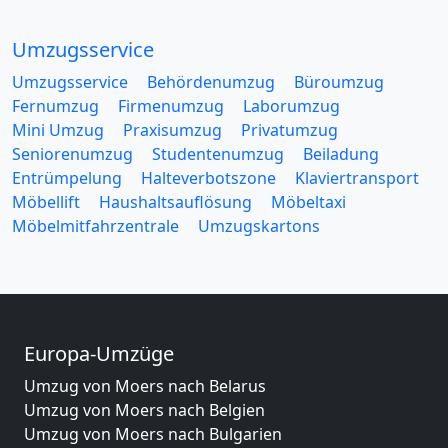
Umzugsservice
Umzugsservice
Behördenumzug
Büroumzug
Fernumzug
Firmenumzug
Laborumzug
Mini Umzug
Praxisumzug
Privatumzug
Seniorenumzug
Studentenumzug
Beiladung
Entrümpelung
Halteverbotszone
Klaviertransport
Möbellift
Haushaltsauflösung
Möbeltaxi
Möbelmitfahrzentrale
Umzugskartons
Europa-Umzüge
Umzug von Moers nach Belarus
Umzug von Moers nach Belgien
Umzug von Moers nach Bulgarien