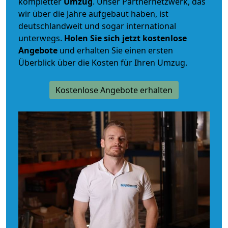
kompletter
Umzug
. Unser Partnernetzwerk, das
wir über die Jahre aufgebaut haben, ist
deutschlandweit und sogar international
unterwegs.
Holen Sie sich jetzt kostenlose
Angebote
und erhalten Sie einen ersten
Überblick über die Kosten für Ihren Umzug.
Kostenlose Angebote erhalten