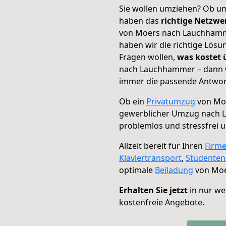
Sie wollen umziehen? Ob um
haben das
richtige Netzw
von Moers nach Lauchhamme
haben wir die richtige Lösu
Fragen wollen,
was kostet
nach Lauchhammer – dann w
immer die passende Antwort
Ob ein
Privatumzug
von Mo
gewerblicher Umzug nach
problemlos und stressfrei 
Allzeit bereit für Ihren
Firm
Klaviertransport
,
Studente
optimale
Beiladung
von Moe
Erhalten Sie jetzt
in nur we
kostenfreie Angebote.