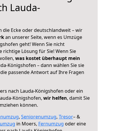
ch Lauda-
 die Ecke oder deutschlandweit – wir
erk
an unserer Seite, wenn es Umzüge
gshofen geht! Wenn Sie nicht
e richtige Lösung für Sie! Wenn Sie
wollen,
was kostet überhaupt mein
da-Königshofen – dann wählen Sie sie
die passende Antwort auf Ihre Fragen
rs nach Lauda-Königshofen oder ein
Lauda-Königshofen,
wir helfen
, damit Sie
umziehen können.
enumzug
,
Seniorenumzug
,
Tresor
– &
numzug
in Moers,
Fernumzug
oder eine
rs nach Lauda-Königshofen.