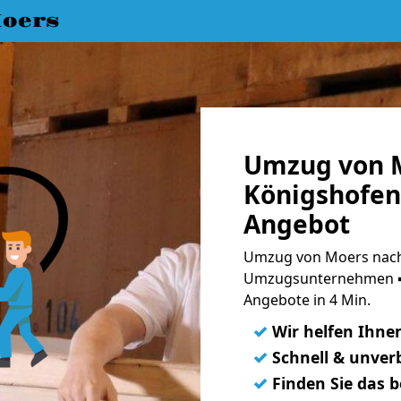
oers
Umzug von M
Königshofen 
Angebot
Umzug von Moers nach
Umzugsunternehmen ➨
Angebote in 4 Min.
✓
Wir helfen Ihne
✓
Schnell & unverb
✓
Finden Sie das 