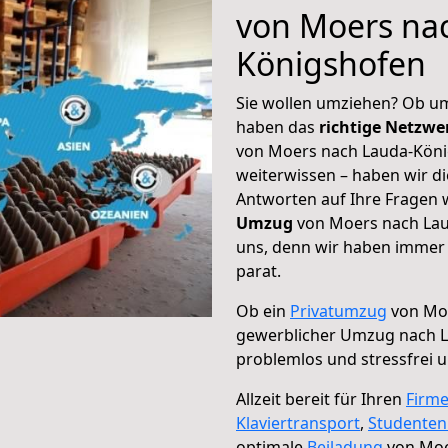
von Moers na
Königshofen
Sie wollen umziehen? Ob um
haben das
richtige Netzw
von Moers nach Lauda-Köni
weiterwissen – haben wir di
Antworten auf Ihre Fragen 
Umzug
von Moers nach Lau
uns, denn wir haben immer 
parat.
Ob ein
Privatumzug
von Moe
gewerblicher Umzug nach 
problemlos und stressfrei 
Allzeit bereit für Ihren
Firm
Klaviertransport
,
Studente
optimale
Beiladung
von Moe