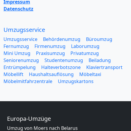
Impressum
Datenschutz
Umzugsservice
Umzugsservice
Behördenumzug
Büroumzug
Fernumzug
Firmenumzug
Laborumzug
Mini Umzug
Praxisumzug
Privatumzug
Seniorenumzug
Studentenumzug
Beiladung
Entrümpelung
Halteverbotszone
Klaviertransport
Möbellift
Haushaltsauflösung
Möbeltaxi
Möbelmitfahrzentrale
Umzugskartons
Europa-Umzüge
Umzug von Moers nach Belarus