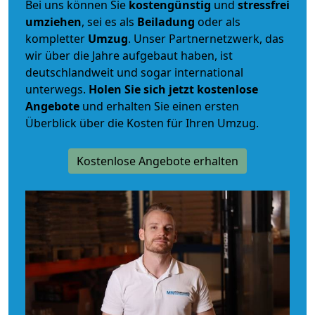
Bei uns können Sie
kostengünstig
und
stressfrei
umziehen
, sei es als
Beiladung
oder als
kompletter
Umzug
. Unser Partnernetzwerk, das
wir über die Jahre aufgebaut haben, ist
deutschlandweit und sogar international
unterwegs.
Holen Sie sich jetzt kostenlose
Angebote
und erhalten Sie einen ersten
Überblick über die Kosten für Ihren Umzug.
Kostenlose Angebote erhalten