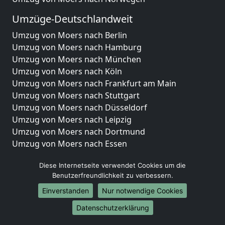
Umzüge-Deutschlandweit
Umzug von Moers nach Berlin
Umzug von Moers nach Hamburg
Umzug von Moers nach München
Umzug von Moers nach Köln
Umzug von Moers nach Frankfurt am Main
Umzug von Moers nach Stuttgart
Umzug von Moers nach Düsseldorf
Umzug von Moers nach Leipzig
Umzug von Moers nach Dortmund
Umzug von Moers nach Essen
Umzug von Moers nach Bremen
Diese Internetseite verwendet Cookies um die
Umzug von Moers nach Dresden
Benutzerfreundlichkeit zu verbessern.
Umzug von Moers nach Hannover
Umzug von Moers nach Nürnberg
Einverstanden
Nur notwendige Cookies
Umzug von Moers nach Duisburg
Datenschutzerklärung
Umzug von Moers nach Bochum