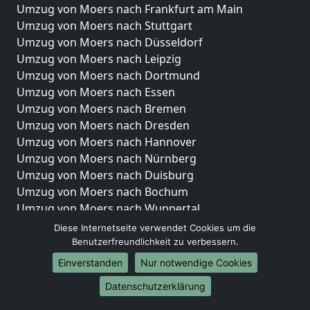
Umzug von Moers nach Frankfurt am Main
Umzug von Moers nach Stuttgart
Umzug von Moers nach Düsseldorf
Umzug von Moers nach Leipzig
Umzug von Moers nach Dortmund
Umzug von Moers nach Essen
Umzug von Moers nach Bremen
Umzug von Moers nach Dresden
Umzug von Moers nach Hannover
Umzug von Moers nach Nürnberg
Umzug von Moers nach Duisburg
Umzug von Moers nach Bochum
Umzug von Moers nach Wuppertal
Umzug von Moers nach Bielefeld
Diese Internetseite verwendet Cookies um die
Umzug von Moers nach Bonn
Benutzerfreundlichkeit zu verbessern.
Umzug von Moers nach Münster
Einverstanden
Nur notwendige Cookies
Internationale-Umzüge
Datenschutzerklärung
Umzug von Moers nach Brasilien