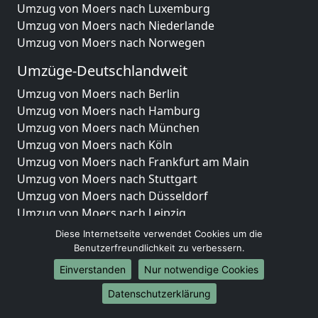
Umzug von Moers nach Luxemburg
Umzug von Moers nach Niederlande
Umzug von Moers nach Norwegen
Umzüge-Deutschlandweit
Umzug von Moers nach Berlin
Umzug von Moers nach Hamburg
Umzug von Moers nach München
Umzug von Moers nach Köln
Umzug von Moers nach Frankfurt am Main
Umzug von Moers nach Stuttgart
Umzug von Moers nach Düsseldorf
Umzug von Moers nach Leipzig
Umzug von Moers nach Dortmund
Diese Internetseite verwendet Cookies um die
Umzug von Moers nach Essen
Benutzerfreundlichkeit zu verbessern.
Umzug von Moers nach Bremen
Einverstanden
Nur notwendige Cookies
Umzug von Moers nach Dresden
Datenschutzerklärung
Umzug von Moers nach Hannover
Umzug von Moers nach Nürnberg