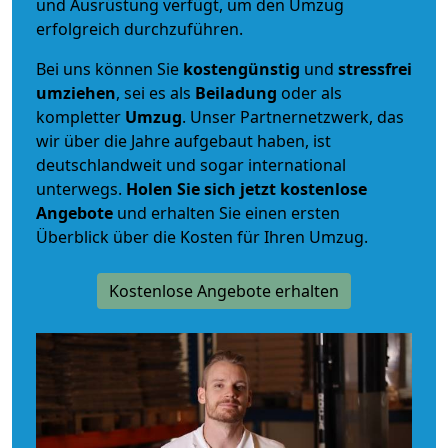
und Ausrüstung verfügt, um den Umzug
erfolgreich durchzuführen.
Bei uns können Sie
kostengünstig
und
stressfrei
umziehen
, sei es als
Beiladung
oder als
kompletter
Umzug
. Unser Partnernetzwerk, das
wir über die Jahre aufgebaut haben, ist
deutschlandweit und sogar international
unterwegs.
Holen Sie sich jetzt kostenlose
Angebote
und erhalten Sie einen ersten
Überblick über die Kosten für Ihren Umzug.
Kostenlose Angebote erhalten