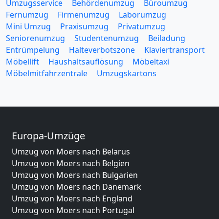
Umzugsservice
Behördenumzug
Büroumzug
Fernumzug
Firmenumzug
Laborumzug
Mini Umzug
Praxisumzug
Privatumzug
Seniorenumzug
Studentenumzug
Beiladung
Entrümpelung
Halteverbotszone
Klaviertransport
Möbellift
Haushaltsauflösung
Möbeltaxi
Möbelmitfahrzentrale
Umzugskartons
Europa-Umzüge
Umzug von Moers nach Belarus
Umzug von Moers nach Belgien
Umzug von Moers nach Bulgarien
Umzug von Moers nach Dänemark
Umzug von Moers nach England
Umzug von Moers nach Portugal