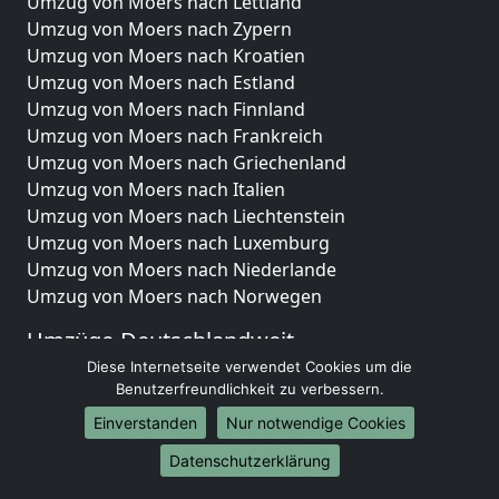
Umzug von Moers nach Lettland
Umzug von Moers nach Zypern
Umzug von Moers nach Kroatien
Umzug von Moers nach Estland
Umzug von Moers nach Finnland
Umzug von Moers nach Frankreich
Umzug von Moers nach Griechenland
Umzug von Moers nach Italien
Umzug von Moers nach Liechtenstein
Umzug von Moers nach Luxemburg
Umzug von Moers nach Niederlande
Umzug von Moers nach Norwegen
Umzüge-Deutschlandweit
Diese Internetseite verwendet Cookies um die
Umzug von Moers nach Berlin
Benutzerfreundlichkeit zu verbessern.
Umzug von Moers nach Hamburg
Einverstanden
Nur notwendige Cookies
Umzug von Moers nach München
Umzug von Moers nach Köln
Datenschutzerklärung
Umzug von Moers nach Frankfurt am Main