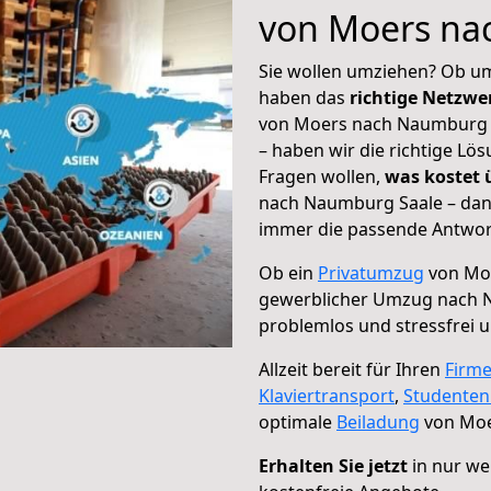
von Moers na
Sie wollen umziehen? Ob um
haben das
richtige Netzw
von Moers nach Naumburg S
– haben wir die richtige Lö
Fragen wollen,
was kostet
nach Naumburg Saale – dann
immer die passende Antwort
Ob ein
Privatumzug
von Moe
gewerblicher Umzug nach 
problemlos und stressfrei 
Allzeit bereit für Ihren
Firm
Klaviertransport
,
Studente
optimale
Beiladung
von Moe
Erhalten Sie jetzt
in nur we