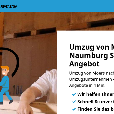
oers
Umzug von 
Naumburg Sa
Angebot
Umzug von Moers nach
Umzugsunternehmen ➨
Angebote in 4 Min.
✓
Wir helfen Ihne
✓
Schnell & unverb
✓
Finden Sie das 