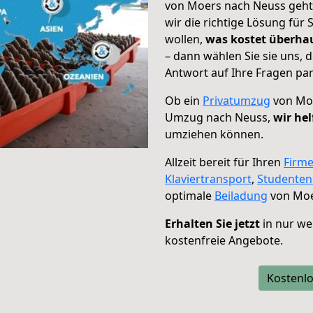
von Moers nach Neuss geht!
wir die richtige Lösung für
wollen,
was kostet überh
– dann wählen Sie sie uns,
Antwort auf Ihre Fragen par
Ob ein
Privatumzug
von Moe
Umzug nach Neuss,
wir hel
umziehen können.
Allzeit bereit für Ihren
Firm
Klaviertransport
,
Studente
optimale
Beiladung
von Moe
Erhalten Sie jetzt
in nur we
kostenfreie Angebote.
Kostenlo