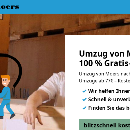
oers
Umzug von 
100 % Grati
Umzug von Moers nac
Umzüge ab 77€ – Koste
✓
Wir helfen Ihne
✓
Schnell & unverb
✓
Finden Sie das 
blitzschnell ko