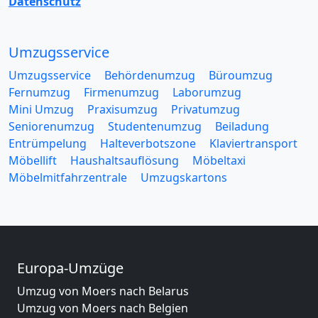
Datenschutz
Umzugsservice
Umzugsservice
Behördenumzug
Büroumzug
Fernumzug
Firmenumzug
Laborumzug
Mini Umzug
Praxisumzug
Privatumzug
Seniorenumzug
Studentenumzug
Beiladung
Entrümpelung
Halteverbotszone
Klaviertransport
Möbellift
Haushaltsauflösung
Möbeltaxi
Möbelmitfahrzentrale
Umzugskartons
Europa-Umzüge
Umzug von Moers nach Belarus
Umzug von Moers nach Belgien