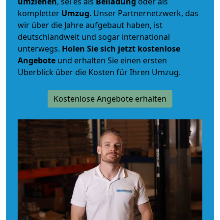
umziehen
, sei es als
Beiladung
oder als
kompletter
Umzug
. Unser Partnernetzwerk, das
wir über die Jahre aufgebaut haben, ist
deutschlandweit und sogar international
unterwegs.
Holen Sie sich jetzt kostenlose
Angebote
und erhalten Sie einen ersten
Überblick über die Kosten für Ihren Umzug.
Kostenlose Angebote erhalten