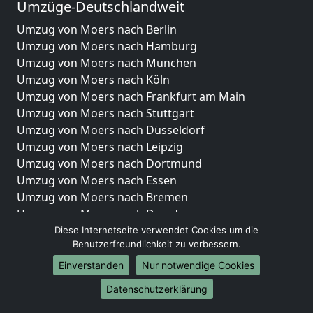
Umzüge-Deutschlandweit
Umzug von Moers nach Berlin
Umzug von Moers nach Hamburg
Umzug von Moers nach München
Umzug von Moers nach Köln
Umzug von Moers nach Frankfurt am Main
Umzug von Moers nach Stuttgart
Umzug von Moers nach Düsseldorf
Umzug von Moers nach Leipzig
Umzug von Moers nach Dortmund
Umzug von Moers nach Essen
Umzug von Moers nach Bremen
Umzug von Moers nach Dresden
Umzug von Moers nach Hannover
Diese Internetseite verwendet Cookies um die
Benutzerfreundlichkeit zu verbessern.
Umzug von Moers nach Nürnberg
Umzug von Moers nach Duisburg
Einverstanden
Nur notwendige Cookies
Umzug von Moers nach Bochum
Datenschutzerklärung
Umzug von Moers nach Wuppertal