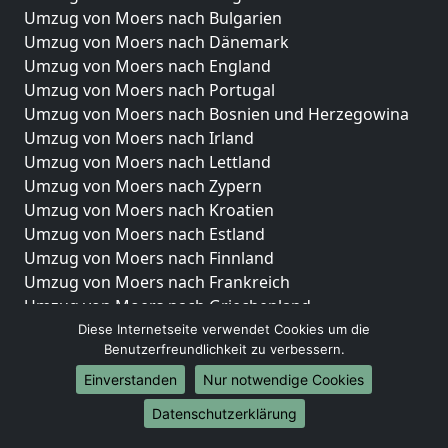
Umzug von Moers nach Bulgarien
Umzug von Moers nach Dänemark
Umzug von Moers nach England
Umzug von Moers nach Portugal
Umzug von Moers nach Bosnien und Herzegowina
Umzug von Moers nach Irland
Umzug von Moers nach Lettland
Umzug von Moers nach Zypern
Umzug von Moers nach Kroatien
Umzug von Moers nach Estland
Umzug von Moers nach Finnland
Umzug von Moers nach Frankreich
Umzug von Moers nach Griechenland
Umzug von Moers nach Italien
Diese Internetseite verwendet Cookies um die
Benutzerfreundlichkeit zu verbessern.
Umzug von Moers nach Liechtenstein
Umzug von Moers nach Luxemburg
Einverstanden
Nur notwendige Cookies
Umzug von Moers nach Niederlande
Datenschutzerklärung
Umzug von Moers nach Norwegen