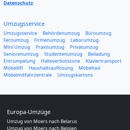
Datenschutz
Umzugsservice
Umzugsservice
Behördenumzug
Büroumzug
Fernumzug
Firmenumzug
Laborumzug
Mini Umzug
Praxisumzug
Privatumzug
Seniorenumzug
Studentenumzug
Beiladung
Entrümpelung
Halteverbotszone
Klaviertransport
Möbellift
Haushaltsauflösung
Möbeltaxi
Möbelmitfahrzentrale
Umzugskartons
Europa-Umzüge
Umzug von Moers nach Belarus
Umzug von Moers nach Belgien