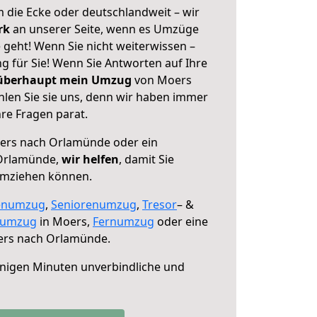
 die Ecke oder deutschlandweit – wir
erk
an unserer Seite, wenn es Umzüge
eht! Wenn Sie nicht weiterwissen –
ng für Sie! Wenn Sie Antworten auf Ihre
 überhaupt mein Umzug
von Moers
len Sie sie uns, denn wir haben immer
re Fragen parat.
rs nach Orlamünde oder ein
Orlamünde,
wir helfen
, damit Sie
umziehen können.
enumzug
,
Seniorenumzug
,
Tresor
– &
numzug
in Moers,
Fernumzug
oder eine
rs nach Orlamünde.
nigen Minuten unverbindliche und