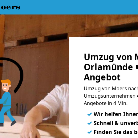
oers
Umzug von 
Orlamünde ☛
Angebot
Umzug von Moers nach
Umzugsunternehmen ➨
Angebote in 4 Min.
✓
Wir helfen Ihne
✓
Schnell & unverb
✓
Finden Sie das 