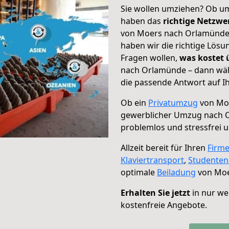
Sie wollen umziehen? Ob um
haben das
richtige Netzw
von Moers nach Orlamünde g
haben wir die richtige Lösu
Fragen wollen,
was kostet
nach Orlamünde – dann wäh
die passende Antwort auf Ih
Ob ein
Privatumzug
von Moe
gewerblicher Umzug nach 
problemlos und stressfrei 
Allzeit bereit für Ihren
Firm
Klaviertransport
,
Studente
optimale
Beiladung
von Moe
Erhalten Sie jetzt
in nur we
kostenfreie Angebote.