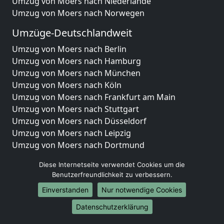
Umzug von Moers nach Niederlande
Umzug von Moers nach Norwegen
Umzüge-Deutschlandweit
Umzug von Moers nach Berlin
Umzug von Moers nach Hamburg
Umzug von Moers nach München
Umzug von Moers nach Köln
Umzug von Moers nach Frankfurt am Main
Umzug von Moers nach Stuttgart
Umzug von Moers nach Düsseldorf
Umzug von Moers nach Leipzig
Umzug von Moers nach Dortmund
Umzug von Moers nach Essen
Diese Internetseite verwendet Cookies um die
Umzug von Moers nach Bremen
Benutzerfreundlichkeit zu verbessern.
Umzug von Moers nach Dresden
Einverstanden
Nur notwendige Cookies
Umzug von Moers nach Hannover
Umzug von Moers nach Nürnberg
Datenschutzerklärung
Umzug von Moers nach Duisburg