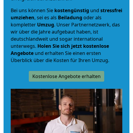
Bei uns können Sie
kostengünstig
und
stressfrei
umziehen
, sei es als
Beiladung
oder als
kompletter
Umzug
. Unser Partnernetzwerk, das
wir über die Jahre aufgebaut haben, ist
deutschlandweit und sogar international
unterwegs.
Holen Sie sich jetzt kostenlose
Angebote
und erhalten Sie einen ersten
Überblick über die Kosten für Ihren Umzug.
Kostenlose Angebote erhalten