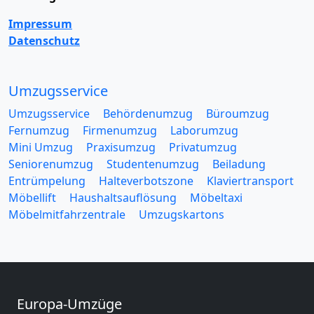
Impressum
Datenschutz
Umzugsservice
Umzugsservice
Behördenumzug
Büroumzug
Fernumzug
Firmenumzug
Laborumzug
Mini Umzug
Praxisumzug
Privatumzug
Seniorenumzug
Studentenumzug
Beiladung
Entrümpelung
Halteverbotszone
Klaviertransport
Möbellift
Haushaltsauflösung
Möbeltaxi
Möbelmitfahrzentrale
Umzugskartons
Europa-Umzüge