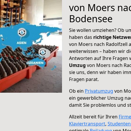
von Moers nac
Bodensee
Sie wollen umziehen? Ob um
haben das
richtige Netzw
von Moers nach Radolfzell 
weiterwissen – haben wir di
Antworten auf Ihre Fragen 
Umzug
von Moers nach Rad
sie uns, denn wir haben im
Fragen parat.
Ob ein
Privatumzug
von Moe
ein gewerblicher Umzug na
damit Sie problemlos und s
Allzeit bereit für Ihren
Firm
Klaviertransport
,
Studente
optimale
Beiladung
von Moe