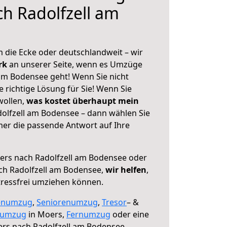
h Radolfzell am
 die Ecke oder deutschlandweit – wir
erk
an unserer Seite, wenn es Umzüge
am Bodensee geht! Wenn Sie nicht
e richtige Lösung für Sie! Wenn Sie
wollen,
was kostet überhaupt mein
olfzell am Bodensee – dann wählen Sie
mer die passende Antwort auf Ihre
rs nach Radolfzell am Bodensee oder
ch Radolfzell am Bodensee,
wir helfen
,
tressfrei umziehen können.
enumzug
,
Seniorenumzug
,
Tresor
– &
numzug
in Moers,
Fernumzug
oder eine
rs nach Radolfzell am Bodensee.