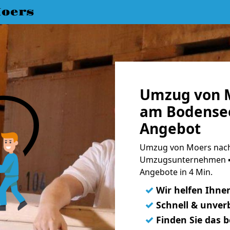
oers
Umzug von M
am Bodensee
Angebot
Umzug von Moers nach 
Umzugsunternehmen ➨
Angebote in 4 Min.
✓
Wir helfen Ihne
✓
Schnell & unverb
✓
Finden Sie das 