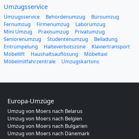
Umzugsservice
Umzugsservice
Behördenumzug
Büroumzug
Fernumzug
Firmenumzug
Laborumzug
Mini Umzug
Praxisumzug
Privatumzug
Seniorenumzug
Studentenumzug
Beiladung
Entrümpelung
Halteverbotszone
Klaviertransport
Möbellift
Haushaltsauflösung
Möbeltaxi
Möbelmitfahrzentrale
Umzugskartons
Europa-Umzüge
Umzug von Moers nach Belarus
Umzug von Moers nach Belgien
Umzug von Moers nach Bulgarien
Umzug von Moers nach Dänemark