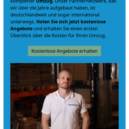
kompletter
Umzug
. Unser Partnernetzwerk, das
wir über die Jahre aufgebaut haben, ist
deutschlandweit und sogar international
unterwegs.
Holen Sie sich jetzt kostenlose
Angebote
und erhalten Sie einen ersten
Überblick über die Kosten für Ihren Umzug.
Kostenlose Angebote erhalten