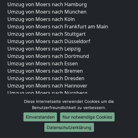
Umzug von Moers nach Hamburg
Umzug von Moers nach München
Umzug von Moers nach Köln
Umzug von Moers nach Frankfurt am Main
Umzug von Moers nach Stuttgart
Umzug von Moers nach Düsseldorf
Umzug von Moers nach Leipzig
Umzug von Moers nach Dortmund
Umzug von Moers nach Essen
Umzug von Moers nach Bremen
Umzug von Moers nach Dresden
Umzug von Moers nach Hannover
Umzug von Moers nach Nürnberg
Umzug von Moers nach Duisburg
Diese Internetseite verwendet Cookies um die
Umzug von Moers nach Bochum
Benutzerfreundlichkeit zu verbessern.
Umzug von Moers nach Wuppertal
Einverstanden
Nur notwendige Cookies
Umzug von Moers nach Bielefeld
Datenschutzerklärung
Umzug von Moers nach Bonn
Umzug von Moers nach Münster