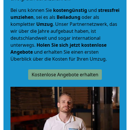
Bei uns können Sie
kostengünstig
und
stressfrei
umziehen
, sei es als
Beiladung
oder als
kompletter
Umzug
. Unser Partnernetzwerk, das
wir über die Jahre aufgebaut haben, ist
deutschlandweit und sogar international
unterwegs.
Holen Sie sich jetzt kostenlose
Angebote
und erhalten Sie einen ersten
Überblick über die Kosten für Ihren Umzug.
Kostenlose Angebote erhalten