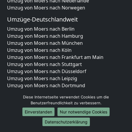
Umzug von Moers nach Niederlande
Umzug von Moers nach Norwegen
Umzüge-Deutschlandweit
Umzug von Moers nach Berlin
Umzug von Moers nach Hamburg
Umzug von Moers nach München
Umzug von Moers nach Köln
Umzug von Moers nach Frankfurt am Main
Umzug von Moers nach Stuttgart
Umzug von Moers nach Düsseldorf
Umzug von Moers nach Leipzig
Umzug von Moers nach Dortmund
Umzug von Moers nach Essen
Diese Internetseite verwendet Cookies um die
Umzug von Moers nach Bremen
Benutzerfreundlichkeit zu verbessern.
Umzug von Moers nach Dresden
Einverstanden
Nur notwendige Cookies
Umzug von Moers nach Hannover
Umzug von Moers nach Nürnberg
Datenschutzerklärung
Umzug von Moers nach Duisburg