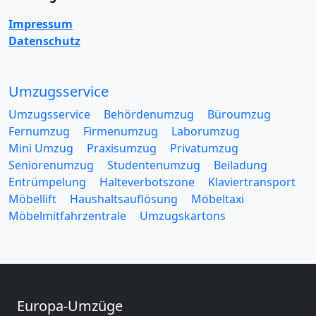
Impressum
Datenschutz
Umzugsservice
Umzugsservice
Behördenumzug
Büroumzug
Fernumzug
Firmenumzug
Laborumzug
Mini Umzug
Praxisumzug
Privatumzug
Seniorenumzug
Studentenumzug
Beiladung
Entrümpelung
Halteverbotszone
Klaviertransport
Möbellift
Haushaltsauflösung
Möbeltaxi
Möbelmitfahrzentrale
Umzugskartons
Europa-Umzüge