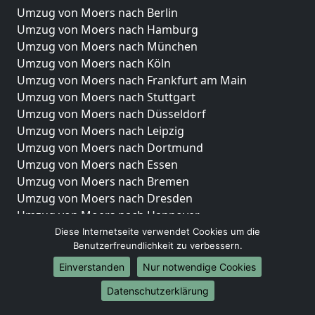
Umzug von Moers nach Berlin
Umzug von Moers nach Hamburg
Umzug von Moers nach München
Umzug von Moers nach Köln
Umzug von Moers nach Frankfurt am Main
Umzug von Moers nach Stuttgart
Umzug von Moers nach Düsseldorf
Umzug von Moers nach Leipzig
Umzug von Moers nach Dortmund
Umzug von Moers nach Essen
Umzug von Moers nach Bremen
Umzug von Moers nach Dresden
Umzug von Moers nach Hannover
Umzug von Moers nach Nürnberg
Diese Internetseite verwendet Cookies um die
Benutzerfreundlichkeit zu verbessern.
Umzug von Moers nach Duisburg
Umzug von Moers nach Bochum
Einverstanden
Nur notwendige Cookies
Umzug von Moers nach Wuppertal
Datenschutzerklärung
Umzug von Moers nach Bielefeld