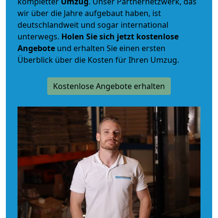
kompletter
Umzug
. Unser Partnernetzwerk, das
wir über die Jahre aufgebaut haben, ist
deutschlandweit und sogar international
unterwegs.
Holen Sie sich jetzt kostenlose
Angebote
und erhalten Sie einen ersten
Überblick über die Kosten für Ihren Umzug.
Kostenlose Angebote erhalten