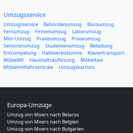
Umzugsservice
Umzugsservice
Behördenumzug
Büroumzug
Fernumzug
Firmenumzug
Laborumzug
Mini Umzug
Praxisumzug
Privatumzug
Seniorenumzug
Studentenumzug
Beiladung
Entrümpelung
Halteverbotszone
Klaviertransport
Möbellift
Haushaltsauflösung
Möbeltaxi
Möbelmitfahrzentrale
Umzugskartons
Europa-Umzüge
Umzug von Moers nach Belarus
Umzug von Moers nach Belgien
Umzug von Moers nach Bulgarien