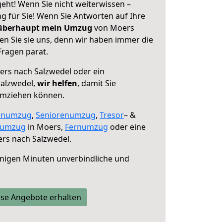
eht! Wenn Sie nicht weiterwissen –
ng für Sie! Wenn Sie Antworten auf Ihre
 überhaupt mein Umzug
von Moers
en Sie sie uns, denn wir haben immer die
Fragen parat.
rs nach Salzwedel oder ein
alzwedel,
wir helfen
, damit Sie
umziehen können.
enumzug
,
Seniorenumzug
,
Tresor
– &
numzug
in Moers,
Fernumzug
oder eine
rs nach Salzwedel.
nigen Minuten unverbindliche und
se Angebote erhalten