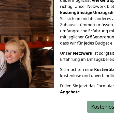
dabei möglichst
viel Geld 
richtig! Unser Netzwerk bi
kostengünstige Umzugsdi
Sie sich um nichts anderes 
Zuhause kümmern müssen. W
umfangreiche Erfahrung m
mit jeglicher Größenordnun
dass wir für jedes Budget 
Unser
Netzwerk
ist sorgfäl
Erfahrung im Umzugsberei
Sie möchten eine
Kostenüb
kostenlose und unverbindli
Füllen Sie jetzt das Formula
Angebote.
Kostenlos