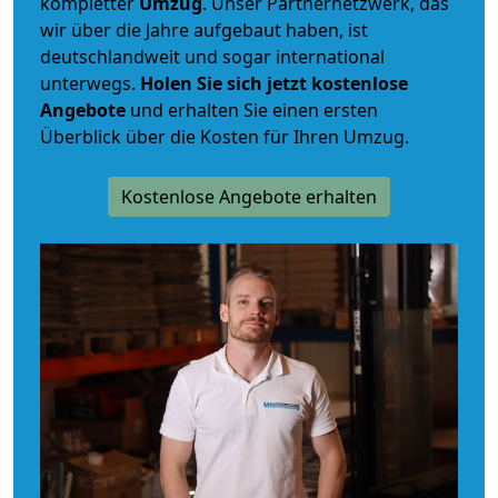
kompletter
Umzug
. Unser Partnernetzwerk, das
wir über die Jahre aufgebaut haben, ist
deutschlandweit und sogar international
unterwegs.
Holen Sie sich jetzt kostenlose
Angebote
und erhalten Sie einen ersten
Überblick über die Kosten für Ihren Umzug.
Kostenlose Angebote erhalten