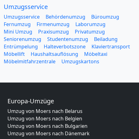
Umzugsservice
Umzugsservice
Behördenumzug
Büroumzug
Fernumzug
Firmenumzug
Laborumzug
Mini Umzug
Praxisumzug
Privatumzug
Seniorenumzug
Studentenumzug
Beiladung
Entrümpelung
Halteverbotszone
Klaviertransport
Möbellift
Haushaltsauflösung
Möbeltaxi
Möbelmitfahrzentrale
Umzugskartons
Europa-Umzüge
Umzug von Moers nach Belarus
Umzug von Moers nach Belgien
Umzug von Moers nach Bulgarien
Umzug von Moers nach Dänemark