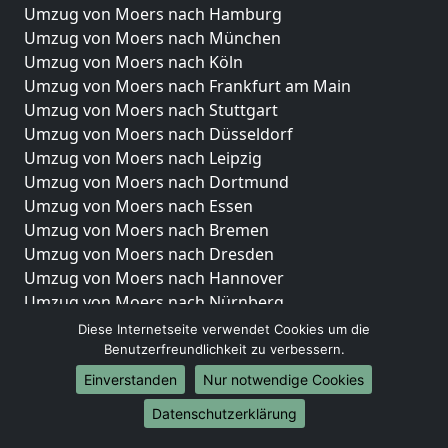
Umzug von Moers nach Hamburg
Umzug von Moers nach München
Umzug von Moers nach Köln
Umzug von Moers nach Frankfurt am Main
Umzug von Moers nach Stuttgart
Umzug von Moers nach Düsseldorf
Umzug von Moers nach Leipzig
Umzug von Moers nach Dortmund
Umzug von Moers nach Essen
Umzug von Moers nach Bremen
Umzug von Moers nach Dresden
Umzug von Moers nach Hannover
Umzug von Moers nach Nürnberg
Umzug von Moers nach Duisburg
Diese Internetseite verwendet Cookies um die
Umzug von Moers nach Bochum
Benutzerfreundlichkeit zu verbessern.
Umzug von Moers nach Wuppertal
Einverstanden
Nur notwendige Cookies
Umzug von Moers nach Bielefeld
Datenschutzerklärung
Umzug von Moers nach Bonn
Umzug von Moers nach Münster