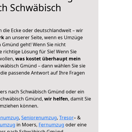
ch Schwäbisch
 die Ecke oder deutschlandweit – wir
erk
an unserer Seite, wenn es Umzüge
 Gmünd geht! Wenn Sie nicht
e richtige Lösung für Sie! Wenn Sie
wollen,
was kostet überhaupt mein
wäbisch Gmünd – dann wählen Sie sie
die passende Antwort auf Ihre Fragen
rs nach Schwäbisch Gmünd oder ein
Schwäbisch Gmünd,
wir helfen
, damit Sie
umziehen können.
enumzug
,
Seniorenumzug
,
Tresor
– &
numzug
in Moers,
Fernumzug
oder eine
rs nach Schwäbisch Gmünd.