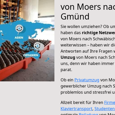
von Moers na
Gmünd
Sie wollen umziehen? Ob um
haben das
richtige Netzw
von Moers nach Schwäbisch
weiterwissen – haben wir di
Antworten auf Ihre Fragen 
Umzug
von Moers nach Sch
uns, denn wir haben immer 
parat.
Ob ein
Privatumzug
von Moe
gewerblicher Umzug nach 
problemlos und stressfrei 
Allzeit bereit für Ihren
Firm
Klaviertransport
,
Studente
optimale
Beiladung
von Moe