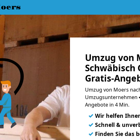
oers
Umzug von 
Schwäbisch
Gratis-Ange
Umzug von Moers nach
Umzugsunternehmen ➨
Angebote in 4 Min.
✓
Wir helfen Ihne
✓
Schnell & unverb
✓
Finden Sie das 