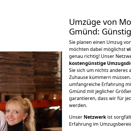
Umzüge von Moe
Gmünd: Günsti
Sie planen einen Umzug v
möchten dabei möglichst
v
genau richtig! Unser Netzw
kostengünstige Umzugsdi
Sie sich um nichts anderes 
Zuhause kümmern müssen. W
umfangreiche Erfahrung m
Gmünd mit jeglicher Größ
garantieren, dass wir für j
werden.
Unser
Netzwerk
ist sorgfäl
Erfahrung im Umzugsberei