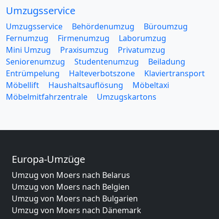
Umzugsservice
Umzugsservice
Behördenumzug
Büroumzug
Fernumzug
Firmenumzug
Laborumzug
Mini Umzug
Praxisumzug
Privatumzug
Seniorenumzug
Studentenumzug
Beiladung
Entrümpelung
Halteverbotszone
Klaviertransport
Möbellift
Haushaltsauflösung
Möbeltaxi
Möbelmitfahrzentrale
Umzugskartons
Europa-Umzüge
Umzug von Moers nach Belarus
Umzug von Moers nach Belgien
Umzug von Moers nach Bulgarien
Umzug von Moers nach Dänemark