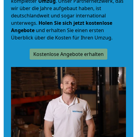
kompletter
Umzug
. Unser Partnernetzwerk, das
wir über die Jahre aufgebaut haben, ist
deutschlandweit und sogar international
unterwegs.
Holen Sie sich jetzt kostenlose
Angebote
und erhalten Sie einen ersten
Überblick über die Kosten für Ihren Umzug.
Kostenlose Angebote erhalten