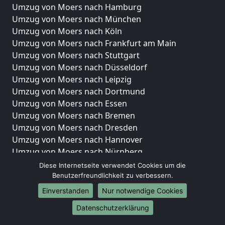
Umzug von Moers nach Hamburg
Umzug von Moers nach München
Umzug von Moers nach Köln
Umzug von Moers nach Frankfurt am Main
Umzug von Moers nach Stuttgart
Umzug von Moers nach Düsseldorf
Umzug von Moers nach Leipzig
Umzug von Moers nach Dortmund
Umzug von Moers nach Essen
Umzug von Moers nach Bremen
Umzug von Moers nach Dresden
Umzug von Moers nach Hannover
Umzug von Moers nach Nürnberg
Umzug von Moers nach Duisburg
Diese Internetseite verwendet Cookies um die
Umzug von Moers nach Bochum
Benutzerfreundlichkeit zu verbessern.
Umzug von Moers nach Wuppertal
Einverstanden
Nur notwendige Cookies
Umzug von Moers nach Bielefeld
Datenschutzerklärung
Umzug von Moers nach Bonn
Umzug von Moers nach Münster