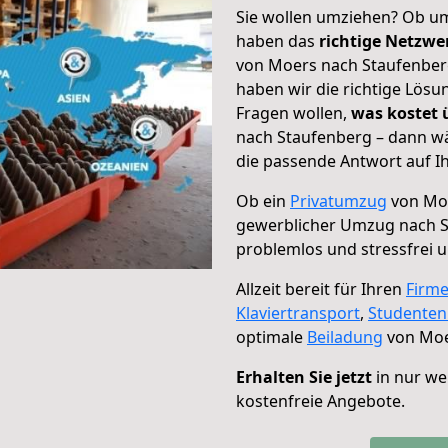
Sie wollen umziehen? Ob um
haben das
richtige Netzw
von Moers nach Staufenberg
haben wir die richtige Lösu
Fragen wollen,
was kostet
nach Staufenberg – dann wä
die passende Antwort auf Ih
Ob ein
Privatumzug
von Moe
gewerblicher Umzug nach 
problemlos und stressfrei 
Allzeit bereit für Ihren
Firm
Klaviertransport
,
Studente
optimale
Beiladung
von Moe
Erhalten Sie jetzt
in nur we
kostenfreie Angebote.