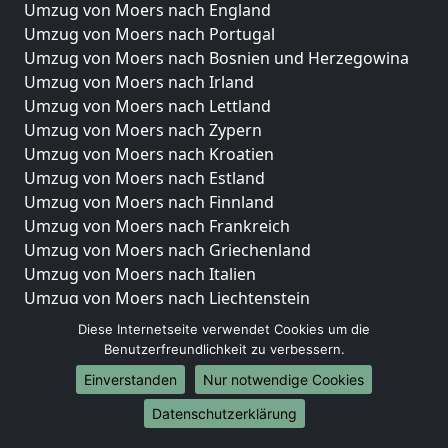
Umzug von Moers nach England
Umzug von Moers nach Portugal
Umzug von Moers nach Bosnien und Herzegowina
Umzug von Moers nach Irland
Umzug von Moers nach Lettland
Umzug von Moers nach Zypern
Umzug von Moers nach Kroatien
Umzug von Moers nach Estland
Umzug von Moers nach Finnland
Umzug von Moers nach Frankreich
Umzug von Moers nach Griechenland
Umzug von Moers nach Italien
Umzug von Moers nach Liechtenstein
Umzug von Moers nach Luxemburg
Diese Internetseite verwendet Cookies um die
Umzug von Moers nach Niederlande
Benutzerfreundlichkeit zu verbessern.
Umzug von Moers nach Norwegen
Einverstanden
Nur notwendige Cookies
Umzüge-Deutschlandweit
Datenschutzerklärung
Umzug von Moers nach Berlin