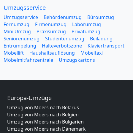
Umzugsservice
Umzugsservice
Behördenumzug
Büroumzug
Fernumzug
Firmenumzug
Laborumzug
Mini Umzug
Praxisumzug
Privatumzug
Seniorenumzug
Studentenumzug
Beiladung
Entrümpelung
Halteverbotszone
Klaviertransport
Möbellift
Haushaltsauflösung
Möbeltaxi
Möbelmitfahrzentrale
Umzugskartons
Europa-Umzüge
Umzug von Moers nach Belarus
Umzug von Moers nach Belgien
Umzug von Moers nach Bulgarien
Umzug von Moers nach Dänemark