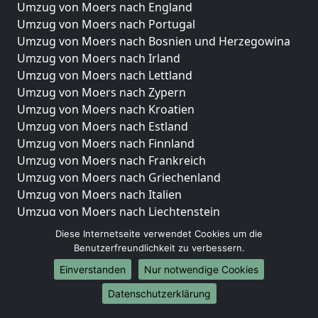
Umzug von Moers nach England
Umzug von Moers nach Portugal
Umzug von Moers nach Bosnien und Herzegowina
Umzug von Moers nach Irland
Umzug von Moers nach Lettland
Umzug von Moers nach Zypern
Umzug von Moers nach Kroatien
Umzug von Moers nach Estland
Umzug von Moers nach Finnland
Umzug von Moers nach Frankreich
Umzug von Moers nach Griechenland
Umzug von Moers nach Italien
Umzug von Moers nach Liechtenstein
Umzug von Moers nach Luxemburg
Diese Internetseite verwendet Cookies um die
Umzug von Moers nach Niederlande
Benutzerfreundlichkeit zu verbessern.
Umzug von Moers nach Norwegen
Einverstanden
Nur notwendige Cookies
Umzüge-Deutschlandweit
Datenschutzerklärung
Umzug von Moers nach Berlin