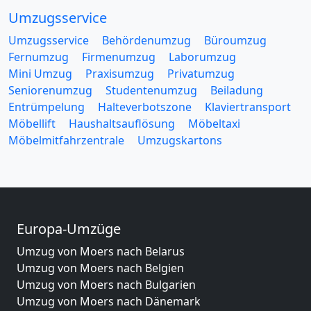
Umzugsservice
Umzugsservice
Behördenumzug
Büroumzug
Fernumzug
Firmenumzug
Laborumzug
Mini Umzug
Praxisumzug
Privatumzug
Seniorenumzug
Studentenumzug
Beiladung
Entrümpelung
Halteverbotszone
Klaviertransport
Möbellift
Haushaltsauflösung
Möbeltaxi
Möbelmitfahrzentrale
Umzugskartons
Europa-Umzüge
Umzug von Moers nach Belarus
Umzug von Moers nach Belgien
Umzug von Moers nach Bulgarien
Umzug von Moers nach Dänemark