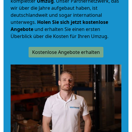
kompletter
Umzug
. Unser Partnernetzwerk, das
wir über die Jahre aufgebaut haben, ist
deutschlandweit und sogar international
unterwegs.
Holen Sie sich jetzt kostenlose
Angebote
und erhalten Sie einen ersten
Überblick über die Kosten für Ihren Umzug.
Kostenlose Angebote erhalten