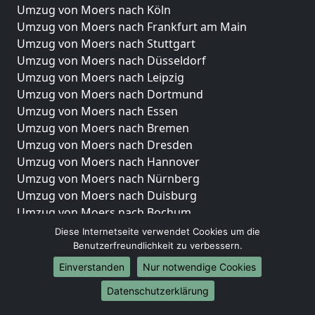
Umzug von Moers nach Köln
Umzug von Moers nach Frankfurt am Main
Umzug von Moers nach Stuttgart
Umzug von Moers nach Düsseldorf
Umzug von Moers nach Leipzig
Umzug von Moers nach Dortmund
Umzug von Moers nach Essen
Umzug von Moers nach Bremen
Umzug von Moers nach Dresden
Umzug von Moers nach Hannover
Umzug von Moers nach Nürnberg
Umzug von Moers nach Duisburg
Umzug von Moers nach Bochum
Umzug von Moers nach Wuppertal
Diese Internetseite verwendet Cookies um die
Umzug von Moers nach Bielefeld
Benutzerfreundlichkeit zu verbessern.
Umzug von Moers nach Bonn
Einverstanden
Nur notwendige Cookies
Umzug von Moers nach Münster
Datenschutzerklärung
Internationale-Umzüge