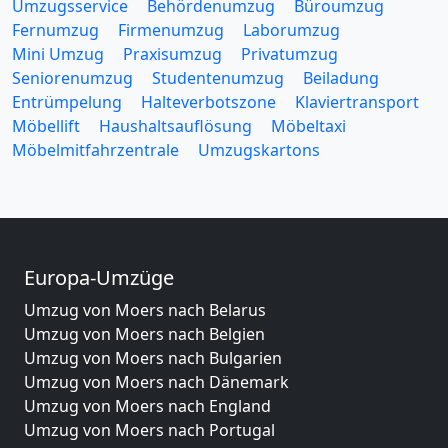
Umzugsservice
Behördenumzug
Büroumzug
Fernumzug
Firmenumzug
Laborumzug
Mini Umzug
Praxisumzug
Privatumzug
Seniorenumzug
Studentenumzug
Beiladung
Entrümpelung
Halteverbotszone
Klaviertransport
Möbellift
Haushaltsauflösung
Möbeltaxi
Möbelmitfahrzentrale
Umzugskartons
Europa-Umzüge
Umzug von Moers nach Belarus
Umzug von Moers nach Belgien
Umzug von Moers nach Bulgarien
Umzug von Moers nach Dänemark
Umzug von Moers nach England
Umzug von Moers nach Portugal