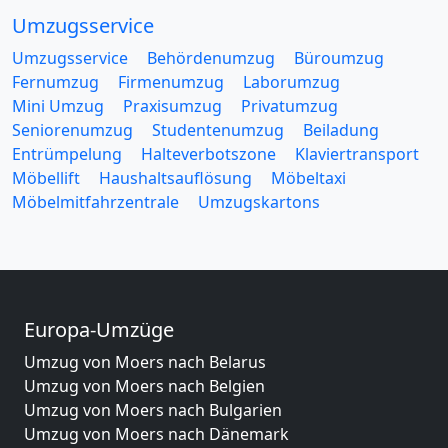
Umzugsservice
Umzugsservice
Behördenumzug
Büroumzug
Fernumzug
Firmenumzug
Laborumzug
Mini Umzug
Praxisumzug
Privatumzug
Seniorenumzug
Studentenumzug
Beiladung
Entrümpelung
Halteverbotszone
Klaviertransport
Möbellift
Haushaltsauflösung
Möbeltaxi
Möbelmitfahrzentrale
Umzugskartons
Europa-Umzüge
Umzug von Moers nach Belarus
Umzug von Moers nach Belgien
Umzug von Moers nach Bulgarien
Umzug von Moers nach Dänemark