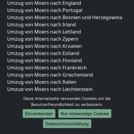
Umzug von Moers nach England
Umzug von Moers nach Portugal
Umzug von Moers nach Bosnien und Herzegowina
Umzug von Moers nach Irland
Umzug von Moers nach Lettland
Umzug von Moers nach Zypern
Umzug von Moers nach Kroatien
Umzug von Moers nach Estland
Umzug von Moers nach Finnland
Umzug von Moers nach Frankreich
Umzug von Moers nach Griechenland
Umzug von Moers nach Italien
Umzug von Moers nach Liechtenstein
Umzug von Moers nach Luxemburg
Diese Internetseite verwendet Cookies um die
Umzug von Moers nach Niederlande
Benutzerfreundlichkeit zu verbessern.
Umzug von Moers nach Norwegen
Einverstanden
Nur notwendige Cookies
Umzüge-Deutschlandweit
Datenschutzerklärung
Umzug von Moers nach Berlin