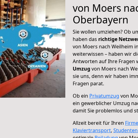
von Moers nac
Oberbayern
Sie wollen umziehen? Ob um
haben das
richtige Netzw
von Moers nach Weilheim in
weiterwissen – haben wir di
Antworten auf Ihre Fragen 
Umzug
von Moers nach Wei
sie uns, denn wir haben im
Fragen parat.
Ob ein
Privatumzug
von Moe
ein gewerblicher Umzug na
damit Sie problemlos und s
Allzeit bereit für Ihren
Firm
Klaviertransport
,
Studente
optimale
Beiladung
von Moe