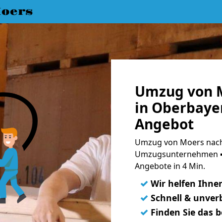
oers
Umzug von 
in Oberbayer
Angebot
Umzug von Moers nach 
Umzugsunternehmen ➨
Angebote in 4 Min.
✓
Wir helfen Ihne
✓
Schnell & unverb
✓
Finden Sie das 