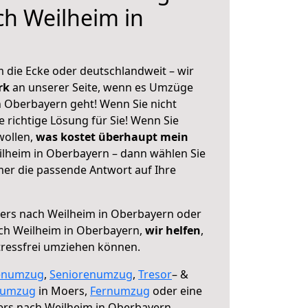
h Weilheim in
 die Ecke oder deutschlandweit – wir
erk
an unserer Seite, wenn es Umzüge
 Oberbayern geht! Wenn Sie nicht
e richtige Lösung für Sie! Wenn Sie
wollen,
was kostet überhaupt mein
lheim in Oberbayern – dann wählen Sie
mer die passende Antwort auf Ihre
rs nach Weilheim in Oberbayern oder
ch Weilheim in Oberbayern,
wir helfen
,
tressfrei umziehen können.
enumzug
,
Seniorenumzug
,
Tresor
– &
numzug
in Moers,
Fernumzug
oder eine
rs nach Weilheim in Oberbayern.