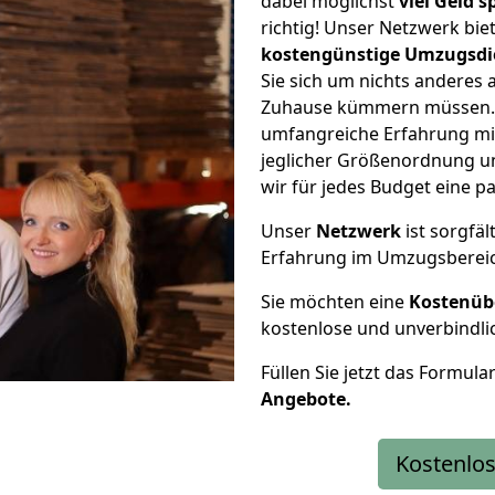
dabei möglichst
viel Geld 
richtig! Unser Netzwerk bi
kostengünstige Umzugsdi
Sie sich um nichts anderes 
Zuhause kümmern müssen. W
umfangreiche Erfahrung mi
jeglicher Größenordnung u
wir für jedes Budget eine 
Unser
Netzwerk
ist sorgfäl
Erfahrung im Umzugsberei
Sie möchten eine
Kostenüb
kostenlose und unverbindli
Füllen Sie jetzt das Formula
Angebote.
Kostenlos