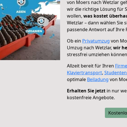
von Moers nach Wetzlar geh
wir die richtige Lösung für
wollen,
was kostet überh
Wetzlar – dann wählen Sie s
passende Antwort auf Ihre 
Ob ein
Privatumzug
von Moe
Umzug nach Wetzlar,
wir he
stressfrei umziehen können
Allzeit bereit für Ihren
Firm
Klaviertransport
,
Studente
optimale
Beiladung
von Moe
Erhalten Sie jetzt
in nur we
kostenfreie Angebote.
Kostenlo