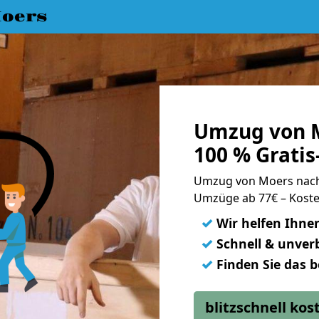
oers
Umzug von M
100 % Grati
Umzug von Moers nach
Umzüge ab 77€ – Koste
✓
Wir helfen Ihne
✓
Schnell & unverb
✓
Finden Sie das 
blitzschnell ko